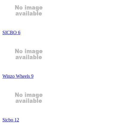
SICBO 6
Winzo Wheels 9
Sicbo 12