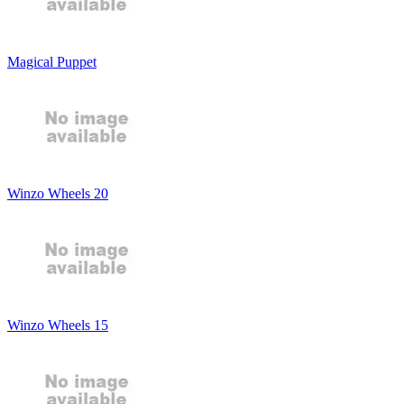
Magical Puppet
Winzo Wheels 20
Winzo Wheels 15