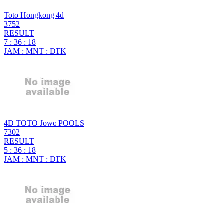
Toto Hongkong 4d
3752
RESULT
7
:
36
:
17
JAM : MNT : DTK
4D TOTO Jowo POOLS
7302
RESULT
5
:
36
:
17
JAM : MNT : DTK