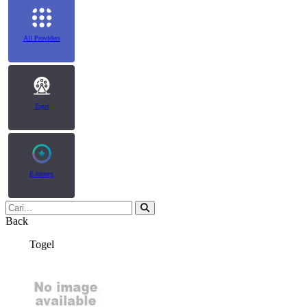
All Providers
Togel
E-lottery
Back
Togel