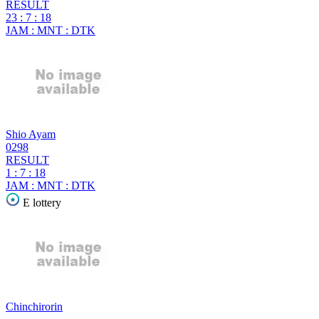
RESULT
23
:
7
:
17
JAM : MNT : DTK
Shio Ayam
0298
RESULT
1
:
7
:
17
JAM : MNT : DTK
E lottery
Chinchirorin