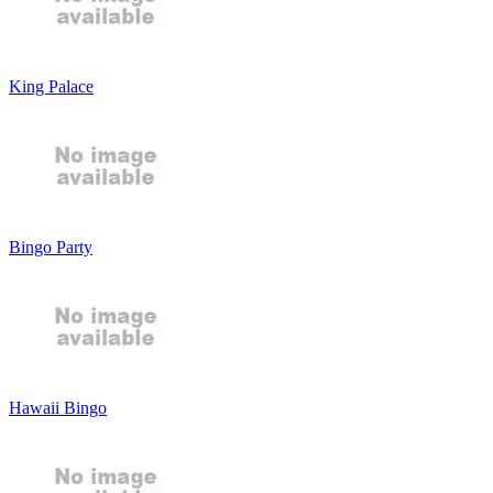
King Palace
Bingo Party
Hawaii Bingo