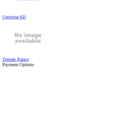
Universe 6D
Temple Palace
Payment Options