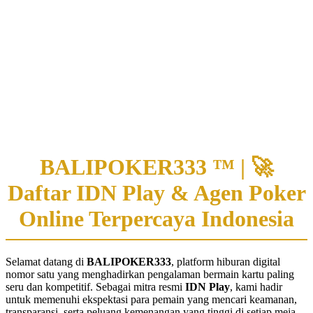
BALIPOKER333 ™ | 🚀
Daftar IDN Play & Agen Poker
Online Terpercaya Indonesia
Selamat datang di
BALIPOKER333
, platform hiburan digital
nomor satu yang menghadirkan pengalaman bermain kartu paling
seru dan kompetitif. Sebagai mitra resmi
IDN Play
, kami hadir
untuk memenuhi ekspektasi para pemain yang mencari keamanan,
transparansi, serta peluang kemenangan yang tinggi di setiap meja