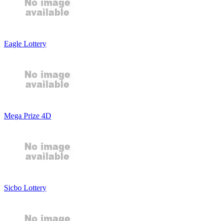
Eagle Lottery
Mega Prize 4D
Sicbo Lottery