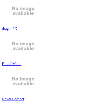
dragon5D
Blood Moon
Naval Bomber