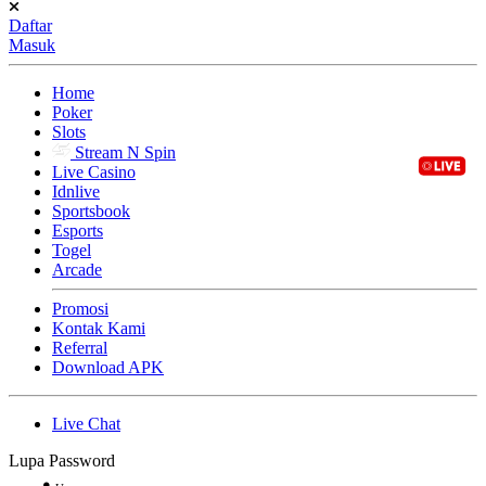
Daftar
Masuk
Home
Poker
Slots
Stream N Spin
Live Casino
Idnlive
Sportsbook
Esports
Togel
Arcade
Promosi
Kontak Kami
Referral
Download APK
Live Chat
Lupa Password