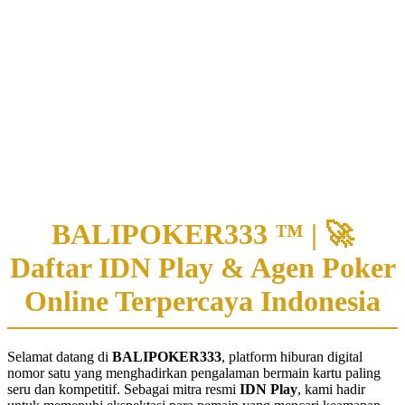
BALIPOKER333 ™ | 🚀
Daftar IDN Play & Agen Poker
Online Terpercaya Indonesia
Selamat datang di
BALIPOKER333
, platform hiburan digital
nomor satu yang menghadirkan pengalaman bermain kartu paling
seru dan kompetitif. Sebagai mitra resmi
IDN Play
, kami hadir